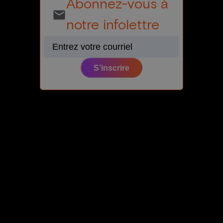
Abonnez-vous à
email
notre infolettre
S’inscrire