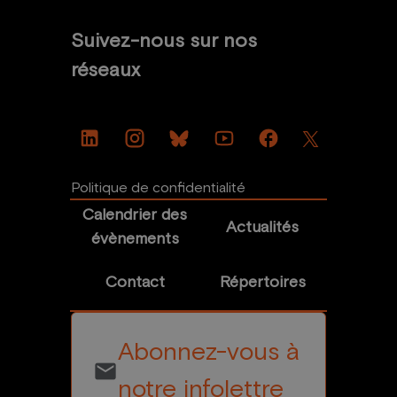
Suivez-nous sur nos
réseaux
Politique de confidentialité
Calendrier des
Actualités
évènements
Contact
Répertoires
Abonnez-vous à
email
notre infolettre