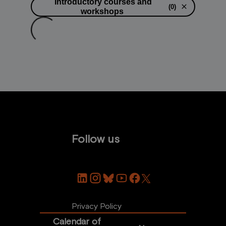
Introductory courses and
close
(
0
)
workshops
Loading...
Follow us
Privacy Policy
Calendar of