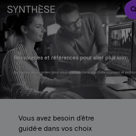
sear
Ressources et références pour aller plus loin
Des ressources variées pour vous orienter dans vos choix scolaires et profes
Vous avez besoin d’être
guidé·e dans vos choix