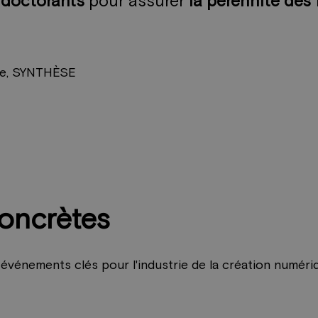
 doctorants
pour assurer
la pérennité des
ce, SYNTHÈSE
oncrètes
 événements clés pour l'industrie de la création numériq