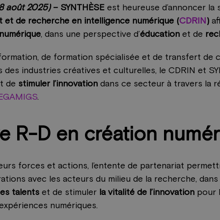
 8 août 2025)
– SYNTHÈSE
est heureuse d’annoncer la s
et de recherche en intelligence numérique (
CDRIN
)
af
 numérique
, dans une perspective d’
éducation
et de
rec
formation, de formation spécialisée et de transfert d
des industries créatives et culturelles, le CDRIN et 
t de
stimuler l’innovation
dans ce secteur à travers la r
EGAMIGS
.
ure R-D en création numé
eurs forces et actions, l’entente de partenariat permet
ations avec les acteurs du milieu de la recherche, dans
es talents
et de stimuler
la vitalité de l’innovation
pour l
s expériences numériques.