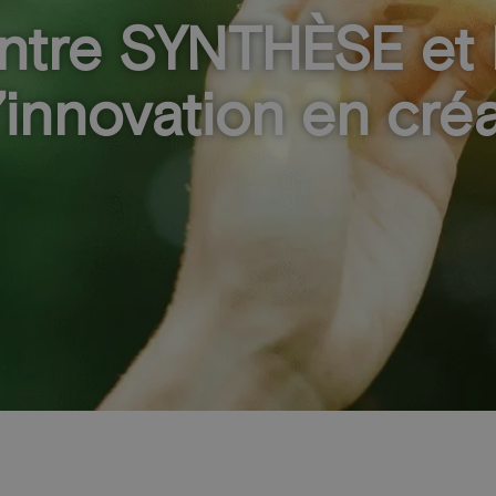
entre SYNTHÈSE et
’innovation en cré