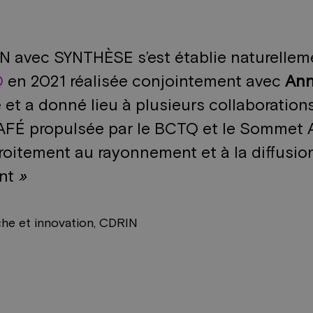
N avec SYNTHÈSE s’est établie naturellemen
Q
en 2021 réalisée conjointement avec
Ann
e et a donné lieu à plusieurs collaboratio
 CAFÉ propulsée par le BCTQ et le Somm
troitement au rayonnement et à la diffusi
ent
»
rche et innovation, CDRIN